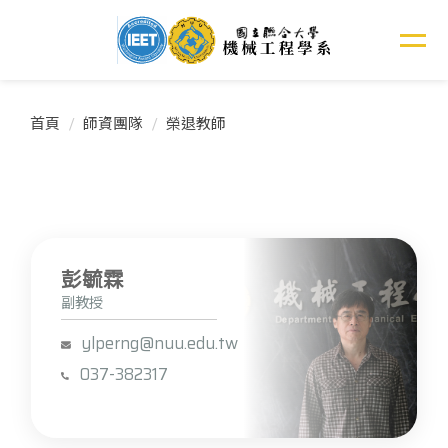
跳
到
主
要
內
首頁
師資團隊
榮退教師
容
區
彭毓霖
副教授
ylperng@nuu.edu.tw
037-382317