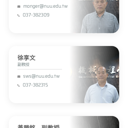
monger@nuu.edu.tw
037-382309
徐享文
副教授
sws@nuu.edu.tw
037-382315