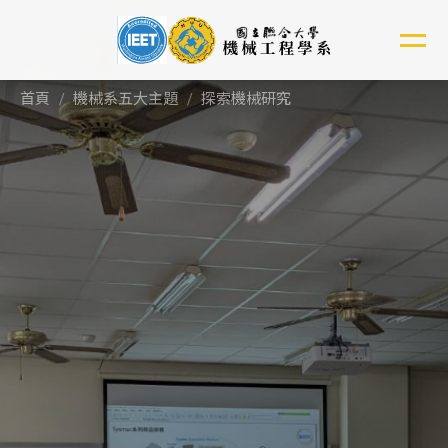
跳
到
主
要
首頁
機械系五大主題
探索機械研究
內
容
區