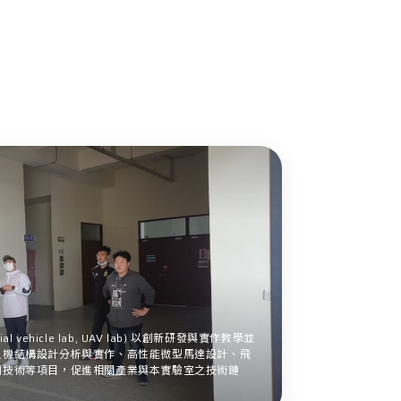
al vehicle lab, UAV lab) 以創新研發與實作教學並
人機結構設計分析與實作、高性能微型馬達設計、飛
制技術等項目，促進相關產業與本實驗室之技術鏈