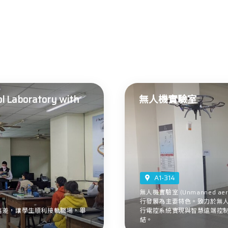
 Laboratory with
無人機實驗室
A1-314
無人機實驗室 (Unmanned aeri
行發展為主要特色。致力於無
落差，讓學生順利接軌職場，畢
行電控系統實現與智慧遠端控
結。