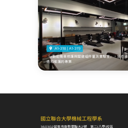
A1-318 | A1-319
「e動能機車修護與關鍵組件量測實驗室」，旨在
造和維護的專業...
國立聯合大學機械工程學系
360302苗栗市南勢里聯大2號 第二(八甲)校區