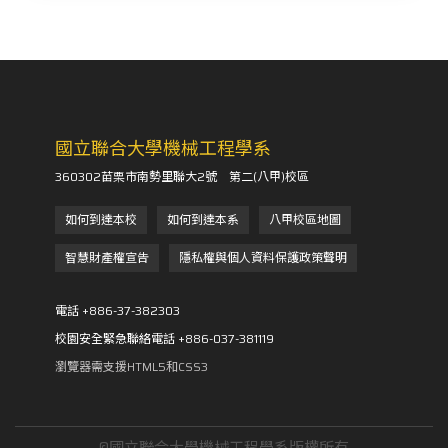
國立聯合大學機械工程學系
360302苗栗市南勢里聯大2號 第二(八甲)校區
如何到達本校
如何到達本系
八甲校區地圖
智慧財產權宣告
隱私權與個人資料保護政策聲明
電話 +886-37-382303
校園安全緊急聯絡電話 +886-037-381119
瀏覽器需支援HTML5和CSS3