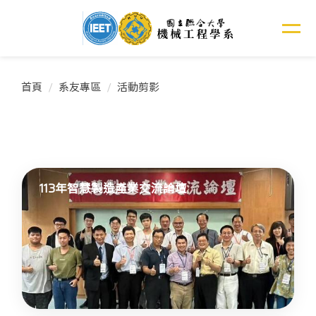
跳
到
主
要
內
首頁
系友專區
活動剪影
容
區
113年智慧製造產業交流論壇