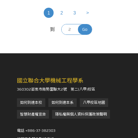
1
2
3
>
到
Go
國立聯合大學機械工程學系
360302苗栗市南勢里聯大2號 第二(八甲)校區
如何到達本校
如何到達本系
八甲校區地圖
智慧財產權宣告
隱私權與個人資料保護政策聲明
電話 +886-37-382303