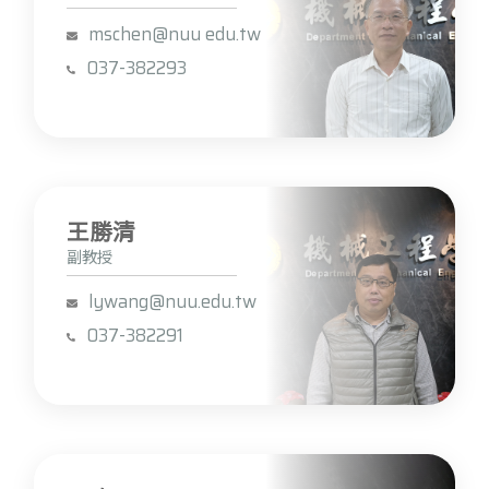
mschen@nuu edu.tw
037-382293
王勝清
副教授
lywang@nuu.edu.tw
037-382291