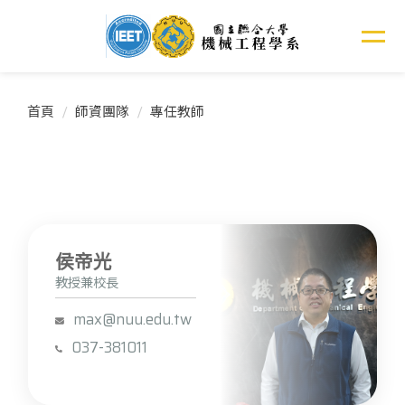
跳
到
主
要
內
首頁
師資團隊
專任教師
容
區
侯帝光
教授兼校長
max@nuu.edu.tw
037-381011