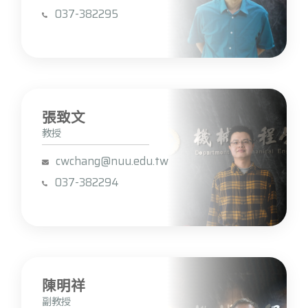
037-382295
張致文
教授
cwchang@nuu.edu.tw
037-382294
陳明祥
副教授