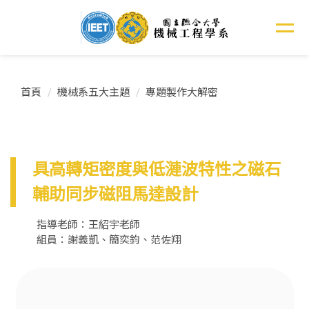
跳
到
主
要
內
容
首頁
機械系五大主題
專題製作大解密
區
具高轉矩密度與低漣波特性之磁石
輔助同步磁阻馬達設計
指導老師：王紹宇老師
組員：謝義凱、簡奕鈞、范佐翔