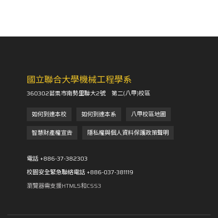
國立聯合大學機械工程學系
360302苗栗市南勢里聯大2號 第二(八甲)校區
如何到達本校
如何到達本系
八甲校區地圖
智慧財產權宣告
隱私權與個人資料保護政策聲明
電話 +886-37-382303
校園安全緊急聯絡電話 +886-037-381119
瀏覽器需支援HTML5和CSS3