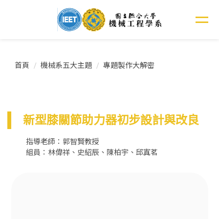
跳
到
主
要
內
容
首頁
機械系五大主題
專題製作大解密
區
新型膝關節助力器初步設計與改良
指導老師：郭智賢教授
組員：林偉祥、史紹辰、陳柏宇、邱寘茗