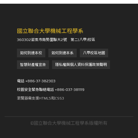
國立聯合大學機械工程學系
360302苗栗市南勢里聯大2號 第二(八甲)校區
如何到達本校
如何到達本系
八甲校區地圖
智慧財產權宣告
隱私權與個人資料保護政策聲明
電話 +886-37-382303
校園安全緊急聯絡電話 +886-037-381119
瀏覽器需支援HTML5和CSS3
©國立聯合大學機械工程學系版權所有