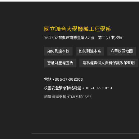
國立聯合大學機械工程學系
360302苗栗市南勢里聯大2號 第二(八甲)校區
如何到達本校
如何到達本系
八甲校區地圖
智慧財產權宣告
隱私權與個人資料保護政策聲明
電話 +886-37-382303
校園安全緊急聯絡電話 +886-037-381119
瀏覽器需支援HTML5和CSS3