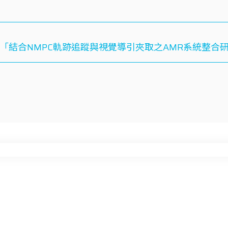
「結合NMPC軌跡追蹤與視覺導引夾取之AMR系統整合