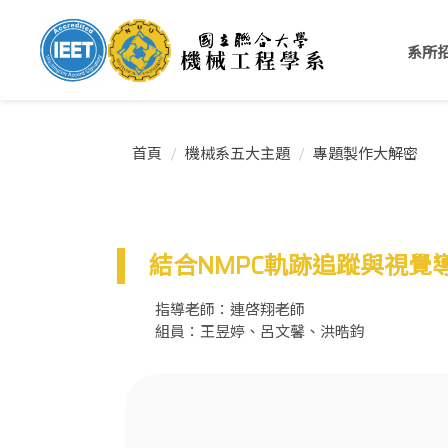
跳
到
系所
主
要
內
容
區
首頁
機械系五大主題
專題製作大解密
結合NMPC軌跡追蹤與視覺
指導老師：連啓翔老師
組員：王昱婷、呂文馨、洪晧鈞