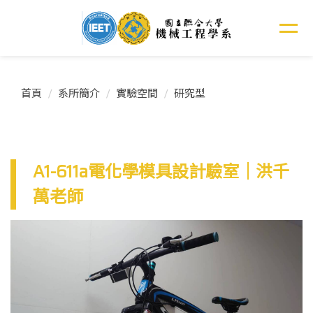
跳
到
主
要
內
容
首頁
系所簡介
實驗空間
研究型
區
A1-611a電化學模具設計驗室｜洪千
萬老師