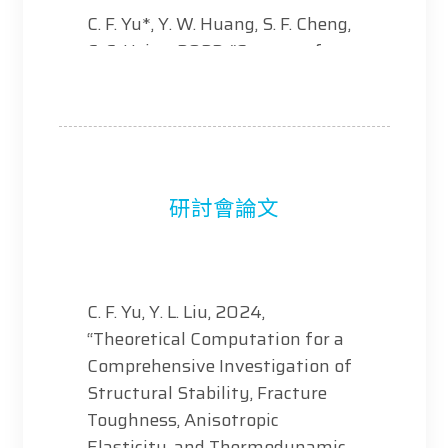
C. F. Yu*, Y. W. Huang, S. F. Cheng,
C. C. Hsiao, 2022, “Strategy for
Suppressing Process-induce
Warpage of Novel Fan-Out
Wafer Level Packaging”,
Microelectronics Reliability, Vol.
136, p. 114683 (SCI, I.F.= 1.6,
研討會論文
158/262, Engineering, Electrical
& Electronic).
C. F. Yu, Y. L. Liu, 2024,
“Theoretical Computation for a
Comprehensive Investigation of
Structural Stability, Fracture
Toughness, Anisotropic
Elasticity, and Thermodynamic