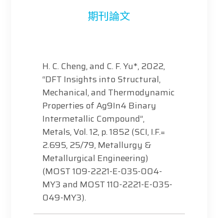
期刊論文
H. C. Cheng, and C. F. Yu*, 2022,
“DFT Insights into Structural,
Mechanical, and Thermodynamic
Properties of Ag9In4 Binary
Intermetallic Compound”,
Metals, Vol. 12, p. 1852 (SCI, I.F.=
2.695, 25/79, Metallurgy &
Metallurgical Engineering)
(MOST 109-2221-E-035-004-
MY3 and MOST 110-2221-E-035-
049-MY3).