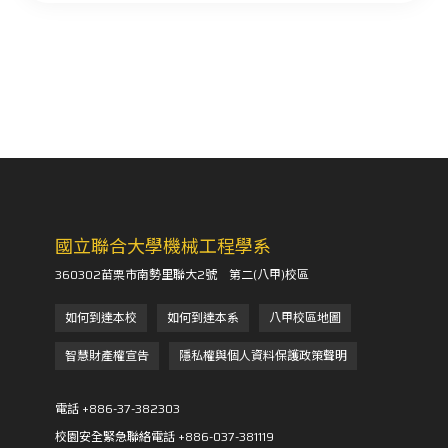
pp. 12-17.
Systems and Applications (VLSI
TSA), Hsinchu, Taiwan, April 17-
20.
C. F. Yu*, Y. W. Huang, S. F. Cheng,
C. C. Hsiao, 2022, “Evaluation on
Process-induced Warpage of
Novel Fan-Out Wafer Level
Packaging using TSV Interposer-
國立聯合大學機械工程學系
First Technology”, the 2022
360302苗栗市南勢里聯大2號 第二(八甲)校區
International Conference on
如何到達本校
如何到達本系
八甲校區地圖
Electronic Packaging, Sapporo,
Japan, May 11-14.
智慧財產權宣告
隱私權與個人資料保護政策聲明
電話 +886-37-382303
C. F. Yu*, 2019, On the Structural
校園安全緊急聯絡電話 +886-037-381119
Mechanics Simulation and