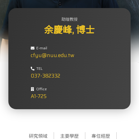
助理教授
余慶峰, 博士
cfyu@nuu.edu.tw
037-382332
A1-725
研究領域
主要學歷
專任經歷