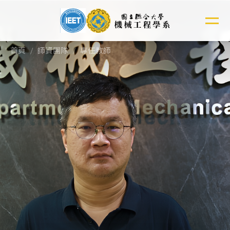
跳
到
主
要
首頁
師資團隊
專任教師
內
容
區
余慶峰