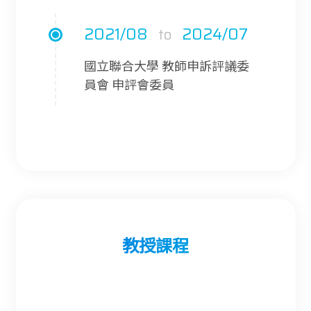
2018/08
2020/08
to
2021/08
2024/07
to
中山科學研究院 火箭飛彈研究
所 工程師
國立聯合大學 教師申訴評議委
員會 申評會委員
教授課程