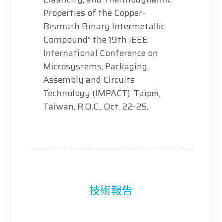
Properties of the Copper-
Bismuth Binary Intermetallic
Compound” the 19th IEEE
International Conference on
Microsystems, Packaging,
Assembly and Circuits
Technology (IMPACT), Taipei,
Taiwan, R.O.C., Oct. 22-25.
C. F. Yu*, J. W. Peng, C. C. Hsiao,
2023, “Assessing the Durability
of 2.3D Package Substrate
Utilized for Heterogeneous
技術報告
Integration in Unmanned Aerial
Vehicles under Vibration-Induced
Stress and Temperature