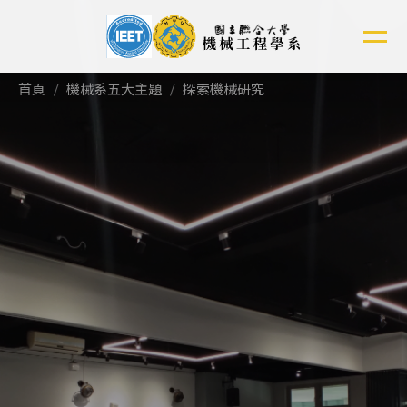
跳
到
主
要
首頁
機械系五大主題
探索機械研究
內
容
區