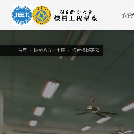
跳
到
系所
主
要
內
容
區
首頁
機械系五大主題
探索機械研究