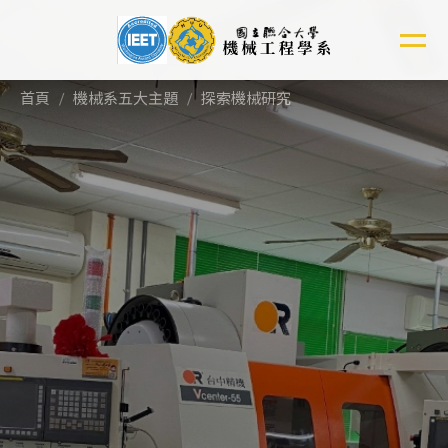
跳
到
主
要
首頁
機械系五大主題
探索機械研究
內
容
區