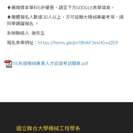
♦團報價享單科5折優惠，請至下方GOOGLE表單填寫。
♦團體報名人數達30人以上，方可設聯大機械專屬考場，請
同學踴躍報名 。
系辦聯絡人 謝先生
報名表單網址：
https://forms.gle/jmfBhAP3esHCnuQ59
115年度機械專業人才認證考試簡章.pdf
國立聯合大學機械工程學系