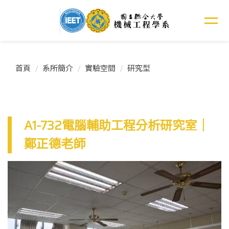
跳
到
主
要
內
容
首頁
系所簡介
實驗空間
研究型
區
A1-732電腦輔助工程分析研究室｜
鄭正德老師