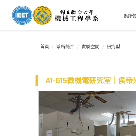
跳
到
系所
主
要
內
容
區
首頁
系所簡介
實驗空間
研究型
A1-615微機電研究室｜侯