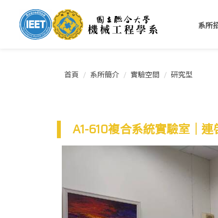
跳
到
系所
主
要
內
容
區
首頁
系所簡介
實驗空間
研究型
A1-610複合系統實驗室｜