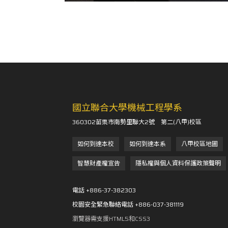
國立聯合大學機械工程學系
360302苗栗市南勢里聯大2號 第二(八甲)校區
如何到達本校
如何到達本系
八甲校區地圖
智慧財產權宣告
隱私權與個人資料保護政策聲明
電話 +886-37-382303
校園安全緊急聯絡電話 +886-037-381119
瀏覽器需支援HTML5和CSS3