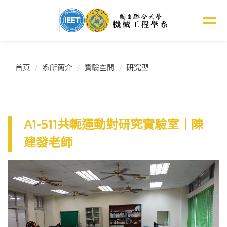
跳
到
主
要
內
容
首頁
系所簡介
實驗空間
研究型
區
A1-511共軛運動對研究實驗室｜陳
建發老師