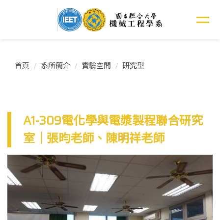
跳
到
主
要
內
容
首頁
系所簡介
實驗空間
研究型
區
A1-309電化學與電漿製程聯合研究
室｜張昀老師、陳明祥老師