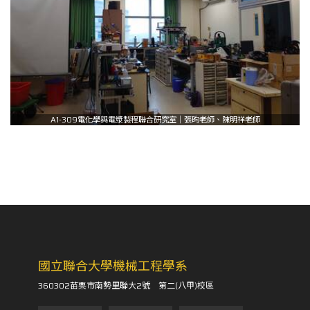
A1-309電化學與電漿製程聯合研究室｜張昀老師、陳明祥老師
國立聯合大學機械工程學系
360302苗栗市南勢里聯大2號 第二(八甲)校區