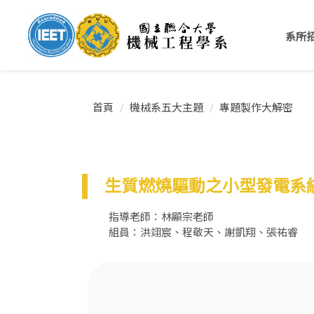
跳
到
系所
主
要
內
容
區
首頁
機械系五大主題
專題製作大解密
生質燃燒驅動之小型發電系
指導老師：林顯宗老師
組員：洪翊宸、程敬天、謝凱翔、張祐睿