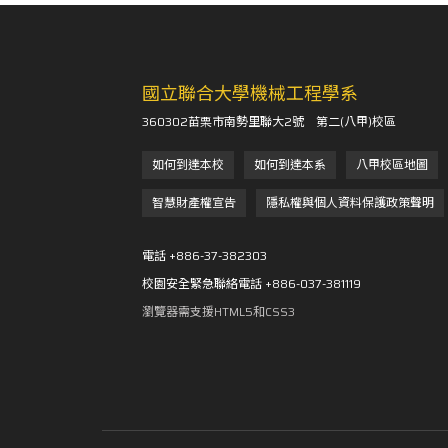
國立聯合大學機械工程學系
360302苗栗市南勢里聯大2號 第二(八甲)校區
如何到達本校
如何到達本系
八甲校區地圖
智慧財產權宣告
隱私權與個人資料保護政策聲明
電話 +886-37-382303
校園安全緊急聯絡電話 +886-037-381119
瀏覽器需支援HTML5和CSS3