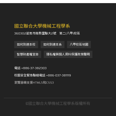
國立聯合大學機械工程學系
360302苗栗市南勢里聯大2號 第二(八甲)校區
如何到達本校
如何到達本系
八甲校區地圖
智慧財產權宣告
隱私權與個人資料保護政策聲明
電話 +886-37-382303
校園安全緊急聯絡電話 +886-037-381119
瀏覽器需支援HTML5和CSS3
©國立聯合大學機械工程學系版權所有