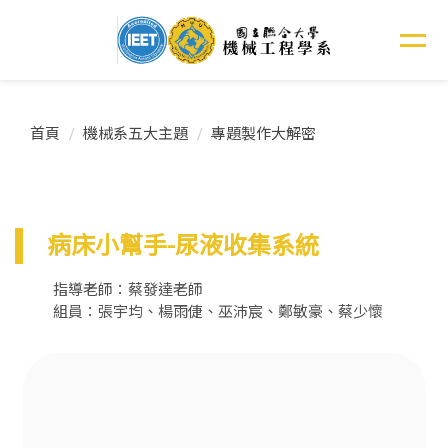
跳
到
主
要
內
容
首頁
機械系五大主題
專題製作大解密
區
病床小幫手-尿液收集系統
指導老師：蔡發達老師
組員：張宇均、楊雨倢、巫沛宸、鄭敏豪、蔡少懷