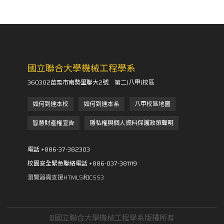
國立聯合大學機械工程學系
360302苗栗市南勢里聯大2號 第二(八甲)校區
如何到達本校
如何到達本系
八甲校區地圖
智慧財產權宣告
隱私權與個人資料保護政策聲明
電話 +886-37-382303
校園安全緊急聯絡電話 +886-037-381119
瀏覽器需支援HTML5和CSS3
©國立聯合大學機械工程學系版權所有