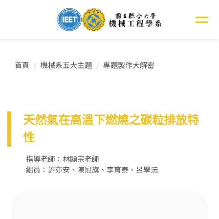
跳
到
主
要
內
容
首頁
機械系五大主題
專題製作大解密
區
天然氣在高溫下燃燒之碳粒排放特
性
指導老師：林顯宗老師
組員：許亦安、陳冠旗、李育泰、呂學沅