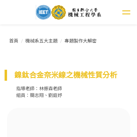
跳
到
主
要
內
容
首頁
機械系五大主題
專題製作大解密
區
鎳鈦合金奈米線之機械性質分析
指導老師：林振森老師
組員：簡志翔、劉庭妤