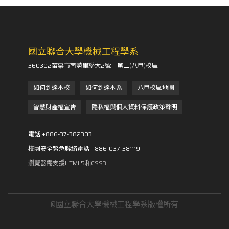
國立聯合大學機械工程學系
360302苗栗市南勢里聯大2號 第二(八甲)校區
如何到達本校
如何到達本系
八甲校區地圖
智慧財產權宣告
隱私權與個人資料保護政策聲明
電話 +886-37-382303
校園安全緊急聯絡電話 +886-037-381119
瀏覽器需支援HTML5和CSS3
©國立聯合大學機械工程學系版權所有