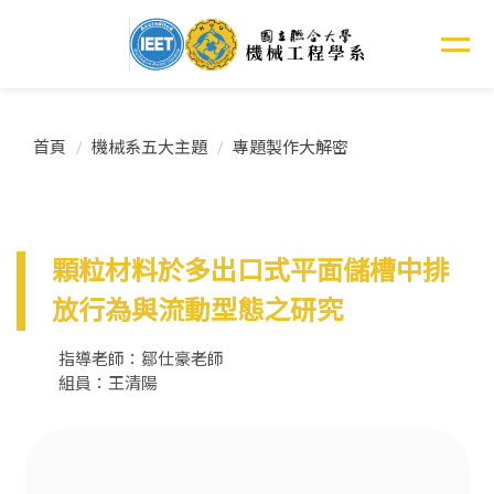
跳
到
主
要
內
容
首頁
機械系五大主題
專題製作大解密
區
顆粒材料於多出口式平面儲槽中排
放行為與流動型態之研究
指導老師：鄒仕豪老師
組員：王清陽