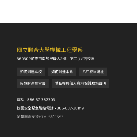
國立聯合大學機械工程學系
360302苗栗市南勢里聯大2號 第二(八甲)校區
如何到達本校
如何到達本系
八甲校區地圖
智慧財產權宣告
隱私權與個人資料保護政策聲明
電話 +886-37-382303
校園安全緊急聯絡電話 +886-037-381119
瀏覽器需支援HTML5和CSS3